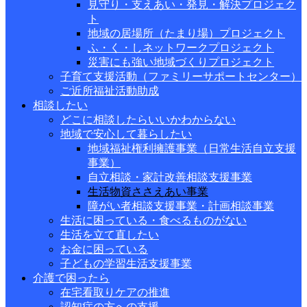
見守り・支えあい・発見・解決プロジェク
ト
地域の居場所（たまり場）プロジェクト
ふ・く・しネットワークプロジェクト
災害にも強い地域づくりプロジェクト
子育て支援活動（ファミリーサポートセンター）
ご近所福祉活動助成
相談したい
どこに相談したらいいかわからない
地域で安心して暮らしたい
地域福祉権利擁護事業（日常生活自立支援
事業）
自立相談・家計改善相談支援事業
生活物資ささえあい事業
障がい者相談支援事業・計画相談事業
生活に困っている・食べるものがない
生活を立て直したい
お金に困っている
子どもの学習生活支援事業
介護で困ったら
在宅看取りケアの推進
認知症の方への支援