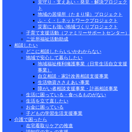
見守り・支えあい・発見・解決プロジェク
ト
地域の居場所（たまり場）プロジェクト
ふ・く・しネットワークプロジェクト
災害にも強い地域づくりプロジェクト
子育て支援活動（ファミリーサポートセンター）
ご近所福祉活動助成
相談したい
どこに相談したらいいかわからない
地域で安心して暮らしたい
地域福祉権利擁護事業（日常生活自立支援
事業）
自立相談・家計改善相談支援事業
生活物資ささえあい事業
障がい者相談支援事業・計画相談事業
生活に困っている・食べるものがない
生活を立て直したい
お金に困っている
子どもの学習生活支援事業
介護で困ったら
在宅看取りケアの推進
認知症の方への支援