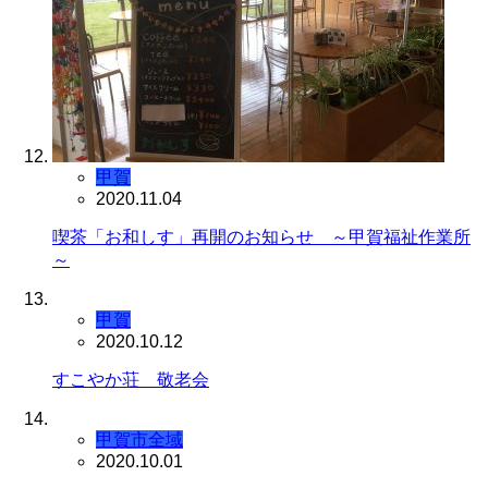
甲賀
2020.11.04
喫茶「お和しす」再開のお知らせ ～甲賀福祉作業所
～
甲賀
2020.10.12
すこやか荘 敬老会
甲賀市全域
2020.10.01