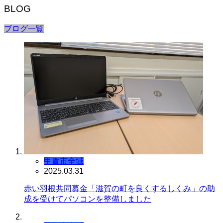
BLOG
ブログ一覧
甲賀市全域
2025.03.31
赤い羽根共同募金「滋賀の町を良くするしくみ」の助
成を受けてパソコンを整備しました