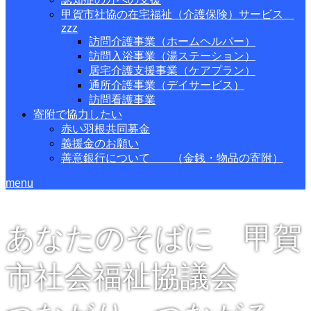
甲賀市社協の在宅福祉（介護保険）サービス
zzz
訪問介護事業（ホームヘルパー）
訪問入浴事業（湯ステーション）
居宅介護支援事業（ケアプラン）
通所介護事業（デイサービス）
訪問看護事業
寄附で協力したい
赤い羽根共同募金
義援金のお願い
善意銀行について （金銭・物品の寄附）
menu
あなたのそばに 甲賀
市社会福祉協議会