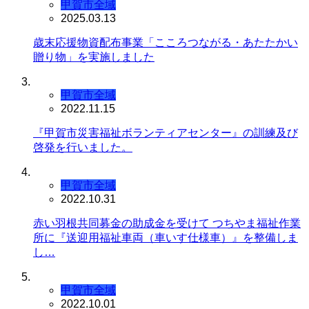
甲賀市全域
2025.03.13
歳末応援物資配布事業「こころつながる・あたたかい
贈り物」を実施しました
甲賀市全域
2022.11.15
『甲賀市災害福祉ボランティアセンター』の訓練及び
啓発を行いました。
甲賀市全域
2022.10.31
赤い羽根共同募金の助成金を受けて つちやま福祉作業
所に『送迎用福祉車両（車いす仕様車）』を整備しま
し…
甲賀市全域
2022.10.01